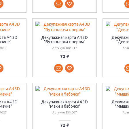
рта А4 3D
Декупажная карта А4 3D
Декупажн
рзине"
"Бутоньерка с пером"
"Девоч
4019
Артикул: DK4017
Арт
72 ₽
рта А4 3D
Декупажная карта А4 3D
Декупажн
мачке"
"Маки и бабочки"
"Мышка
4027
Артикул: DK4007
Арт
72 ₽