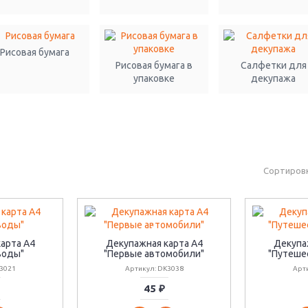
Рисовая бумага
Рисовая бумага в
Салфетки для
упаковке
декупажа
Сортировк
арта А4
Декупажная карта А4
Декупа
воды"
"Первые автомобили"
"Путеше
3021
Артикул: DK3038
Арт
45 ₽