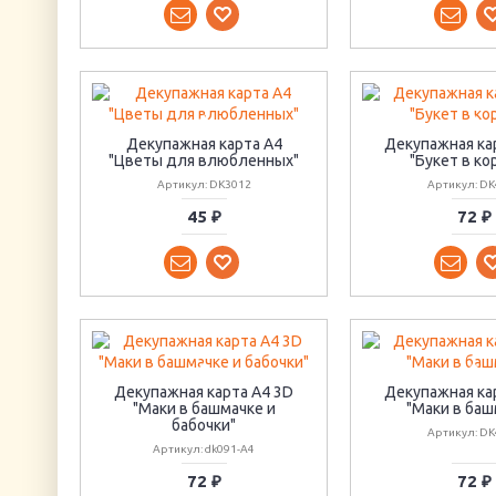
Декупажная карта А4
Декупажная ка
"Цветы для влюбленных"
"Букет в ко
Артикул: DK3012
Артикул: DK
45 ₽
72 ₽
Декупажная карта А4 3D
Декупажная ка
"Маки в башмачке и
"Маки в баш
бабочки"
Артикул: DK
Артикул: dk091-A4
72 ₽
72 ₽