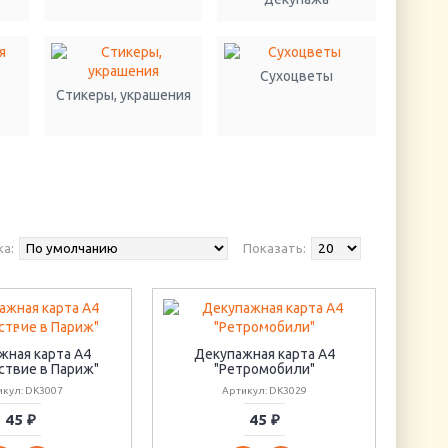
Сухоцветы
Стикеры, украшения
а:
Показать:
жная карта А4
Декупажная карта А4
ствие в Париж"
"Ретромобили"
икул: DK3007
Артикул: DK3029
45 ₽
45 ₽