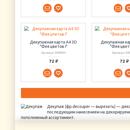
Декупажная карта А4 3D
Декупажная ка
"Фея цветов I"
"Фея цвето
Артикул: DK4005
Артикул: DK
72 ₽
72 ₽
Декупаж (фр.decouper — вырезать) — дек
последующим нанесением на декорируемы
пополняемый ассортимент.