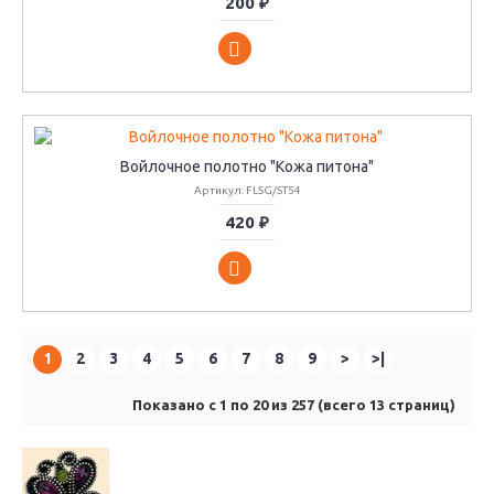
200 ₽
Войлочное полотно "Кожа питона"
Артикул: FLSG/ST54
420 ₽
1
2
3
4
5
6
7
8
9
>
>|
Показано с 1 по 20 из 257 (всего 13 страниц)