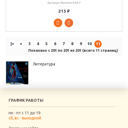
Артикул: Контэнт-056-7
213 ₽
|<
<
3
4
5
6
7
8
9
10
11
Показано с 201 по 201 из 201 (всего 11 страниц)
Литература
ГРАФИК РАБОТЫ
пн - пт с 11 до 19
сб, вс - выходной