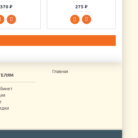
370 ₽
275 ₽
Главная
ТЕЛЯМ
абинет
ция
е
идки