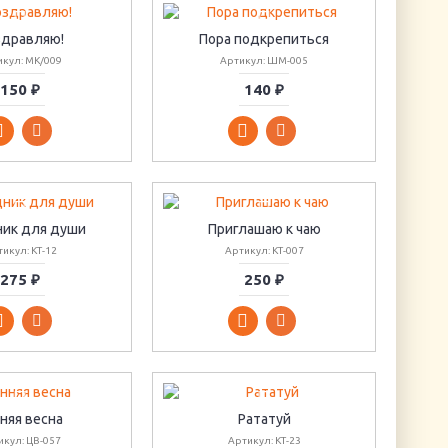
здравляю!
Пора подкрепиться
икул: МК/009
Артикул: ШМ-005
150 ₽
140 ₽
ник для души
Приглашаю к чаю
икул: КТ-12
Артикул: КТ-007
275 ₽
250 ₽
няя весна
Рататуй
икул: ЦВ-057
Артикул: КТ-23