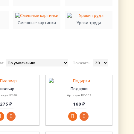
Смешные картинки
Уроки труда
а:
Показать:
ивовар
Подарки
икул: КТ-30
Артикул: РС-003
275 ₽
160 ₽