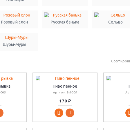
Розовый слон
Русская банька
Сельцо
Шуры-Муры
Сортировк
рывка
Пиво пенное
П
-005
Артикул: ВИ-009
Арт
170 ₽