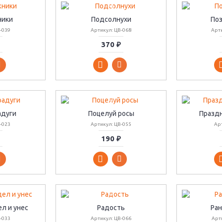
ники
Подсолнухи
По
-039
Артикул: ЦВ-068
Арт
370 ₽
адуги
Поцелуй росы
Празд
-023
Артикул: ЦВ-055
Арт
190 ₽
л и унес
Радость
Ран
-033
Артикул: ЦВ-066
Арт