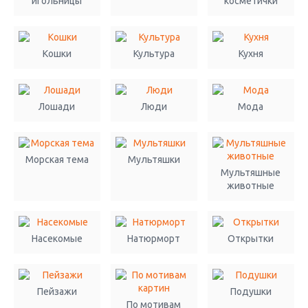
игольницы
косметички
Кошки
Культура
Кухня
Лошади
Люди
Мода
Морская тема
Мультяшки
Мультяшные
животные
Насекомые
Натюрморт
Открытки
Пейзажи
Подушки
По мотивам