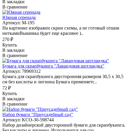
В закладки
В сравнение
Южная серенада
Артикул: М-195
На картинке изображен скрин схемы, а не готовый отшив
ниткамиВышивка будет еще красивее )..
270 ₽
Купить
В закладки
В сравнение
Бумага для скрапбукинга "Лавандовая шотландка"
Артикул: 78969312
Бумага для скрапбукинга двусторонняя размером 30,5 х 30,5
см без кислоты и лигнина Бумага применяетс..
72 ₽
Купить
В закладки
В сравнение
Набор бумаги "Приусадебный сад"
Артикул: KCO-30-598744
Набор дизайнерской двусторонней бумаги для скрапбукинга.
Без кислоты и лигнина. Используется для соз..