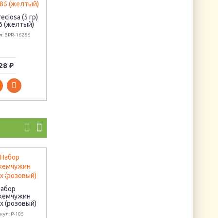
eciosa (5 гр)
Бисер Preciosa (5 гр)
Бисер Preciosa (5 гр
6 (желтый)
#16218 (розовый)
#93170 (красный)
л: BPR-16286
Артикул: BPR-16218
Артикул: BPR-93170
28 ₽
28 ₽
28 ₽
I Love Dogs
Открытка "С Новы
Артикул: BF554
Годом 8"
абор
жемчужин
Артикул: АО-052
х (розовый)
кул: Р-105