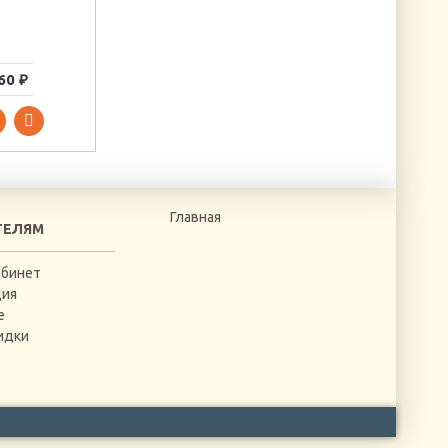
60 ₽
120 ₽
365 ₽
Главная
ТЕЛЯМ
абинет
ция
е
идки