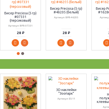
Бисер Preciosa (5 гр)
Бисер Pr
#46205 (белый)
#1628
Бисер Preciosa (5 гр)
#07331
Артикул: BPR-46205
Артику
(персиковый)
Артикул: BPR-07331
28 ₽
28 ₽
3D наклейки
"Зоопарк"
Н
полу
Артикул: ES-11
клеевы
Арти