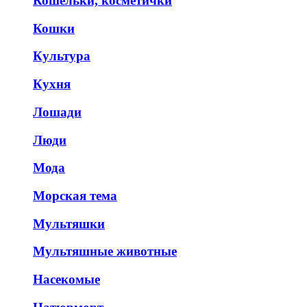
Кошельки, косметички
Кошки
Культура
Кухня
Лошади
Люди
Мода
Морская тема
Мультяшки
Мультяшные животные
Насекомые