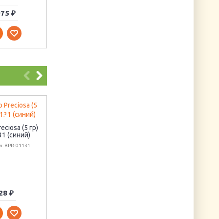
75 ₽
135 ₽
15 ₽
Jasper
eciosa (5 гр)
Ёлочка с золотым
Артикул: DW-2420
1 (синий)
шариками
л: BPR-01131
Артикул: 1232
28 ₽
1465 ₽
173 ₽