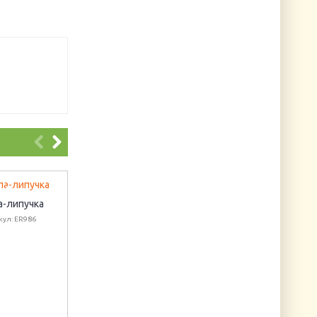
а-липучка
It's a Boy
кул: ER986
Артикул: 550000001
Салфетка для
декупажа
"Обитатели
африканской
саванны"
Артикул: SLOG009801