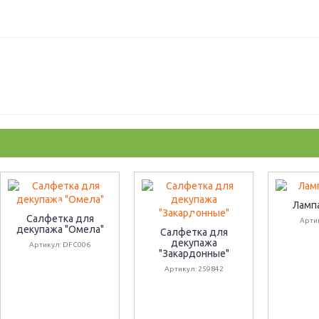
Ламп
Салфетка для
Арти
декупажа "Омела"
Салфетка для
декупажа
Артикул: DFC006
"Закардонные"
Артикул: 259842