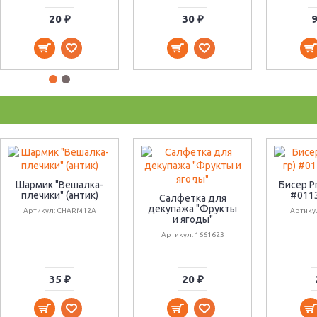
20 ₽
30 ₽
9
Шармик "Вешалка-
Бисер Pr
плечики" (антик)
#0113
Салфетка для
декупажа "Фрукты
Артикул: CHARM12A
Артику
и ягоды"
Артикул: 1661623
35 ₽
20 ₽