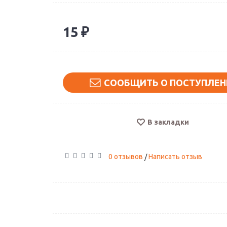
15 ₽
Поклонники нар
СООБЩИТЬ О ПОСТУПЛЕН
Артикул: А-02
1890 ₽
В закладки
0 отзывов
Написать отзыв
/