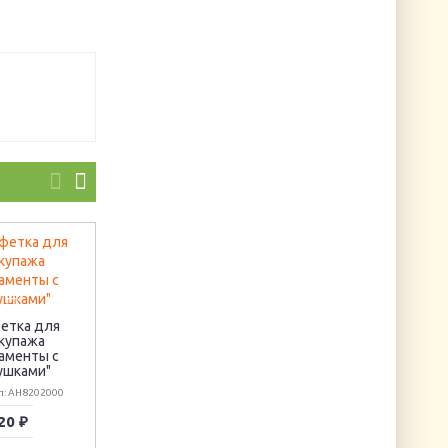
Салфетка для
декупажа "Улитка"
Салфетка для
декупажа
етка для
Артикул: AH7508700
"Отличный день н
купажа
море"
аменты с
ушками"
Артикул: AH8270106
л: AH8202000
20 ₽
20 ₽
15 ₽