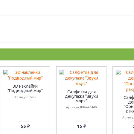
3D наклейки
"Подводный мир"
Салфетка для
декупажа "Звуки
Салф
Артикул: ES-05
моря"
де
"Орн
Артикул: IHR-443440
рак
Артику
55 ₽
15 ₽