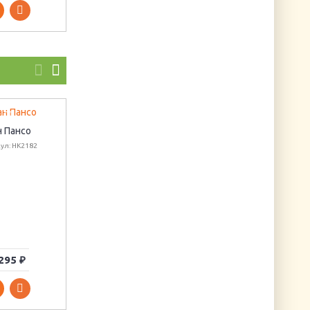
н Пансо
Бумага для
ул: НК2182
скрапбукинга
"Пионы"
Артикул: PSG181
Набор
декоративных
камней "Розовый/
малиновый/
фиолетовый"
Артикул: Р-7545
295 ₽
105 ₽
40 ₽