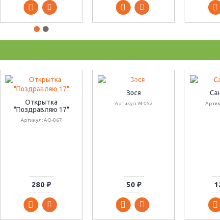
Зося
Са
Открытка
Артикул: М-052
Артик
"Поздравляю 17"
Артикул: АО-067
280 ₽
50 ₽
1