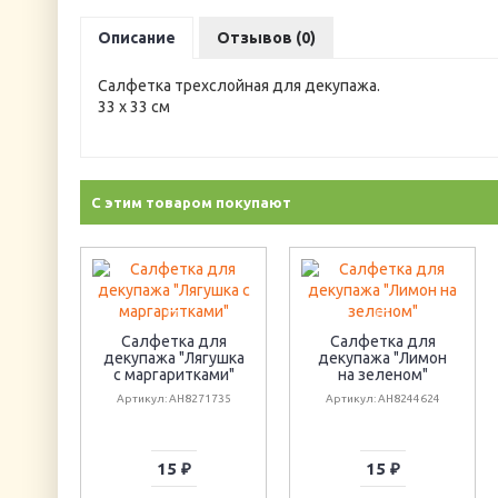
Описание
Отзывов (0)
Салфетка трехслойная для декупажа.
33 х 33 см
С этим товаром покупают
Салфетка для
Салфетка для
декупажа "Лягушка
декупажа "Лимон
с маргаритками"
на зеленом"
Артикул: AH8271735
Артикул: AH8244624
15 ₽
15 ₽