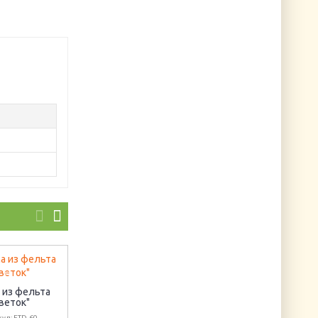
Дракон летящий
 из фельта
Артикул: Б-157
веток"
ул: FTD-60