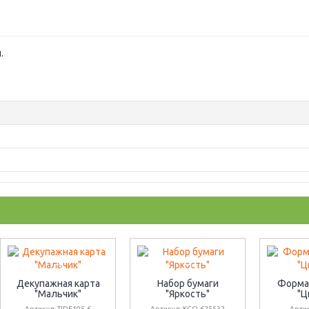
.
Декупажная карта
Набор бумаги
Форма
"Мальчик"
"Яркость"
"Ц
Артикул: TIDE105-6
Артикул: KCO-625532
Артик