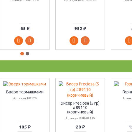
65 ₽
952 ₽
Вверх тормашками
Горн
Артикул: HB176
Артик
Бисер Preciosa (5 гр)
#89110
(коричневый)
Артикул: BPR-89110
185 ₽
28 ₽
1