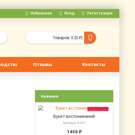
Избранное
Вход
Регистрация
Товаров: 0 (0 ₽)
водства
Отзывы
Контакты
Новинки
Новинка
Новинка
циссов
Букет воспоминаний
Г
6
Артикул: А-031
1450 ₽