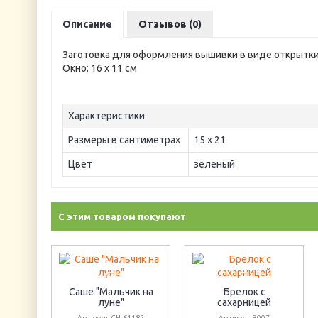
Описание
Отзывов (0)
Заготовка для оформления вышивки в виде открытки
Окно: 16 х 11 см
Характеристики
Размеры в сантиметрах
15 х 21
Цвет
зеленый
С этим товаром покупают
Саше "Мальчик на
Брелок с
луне"
сахарницей
Артикул: CH-61182
Артикул: B007