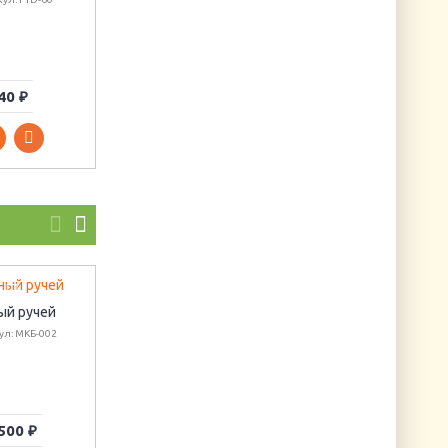
Салфетка для
декупажа
"Подсолнухи-
импрессионизм"
Артикул: AH8242622
40 ₽
15 ₽
90 ₽
ый ручей
Новый год к нам
Термоаппликация
ул: МКБ-002
мчится
"Сова с хвостом"
Артикул: ПР-12
Артикул: 31875/1SB
500 ₽
820 ₽
132 ₽