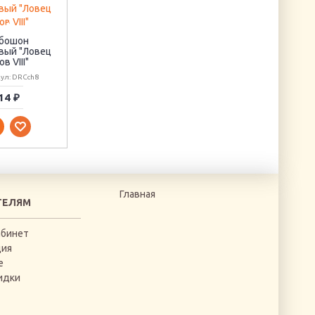
Утренняя дымка
Пуговица
Артикул: AB-190
"Греческий
бошон
орнамент"
вый "Ловец
ов VIII"
Артикул: BUT1775-01
ул: DRCch8
14 ₽
1700 ₽
10 ₽
Главная
ТЕЛЯМ
абинет
ция
е
идки