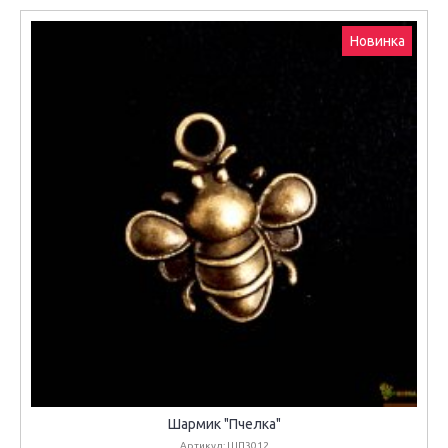
Новинка
Шармик "Пчелка"
Артикул: ШП3012