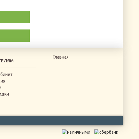
Главная
ТЕЛЯМ
абинет
ция
е
идки