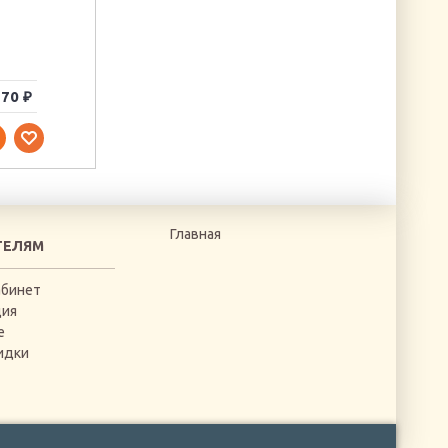
70 ₽
440 ₽
1330 ₽
Главная
ТЕЛЯМ
абинет
ция
е
идки