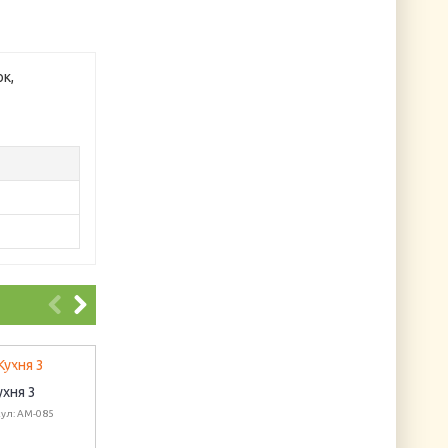
к,
ухня 3
Маковый цвет
На маковом поле
ул: AM-085
Артикул: ЧЛ-03
Артикул: НС6081