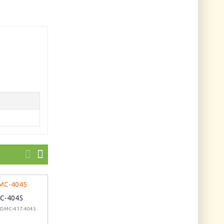
C-4045
На лугу
Кабошон
 DMC-417-4045
Артикул: МП-1022
акриловый "Перо
IX"