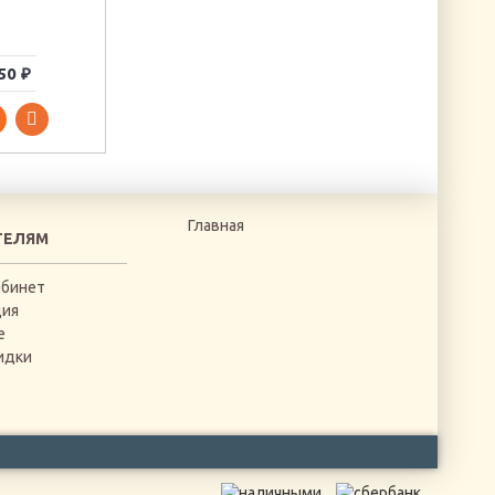
Артикул: Feach1-9
50 ₽
238 ₽
14 ₽
Главная
ТЕЛЯМ
абинет
ция
е
идки