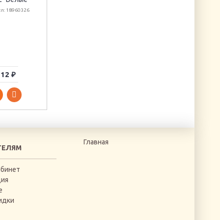
л: 18960326
Артикул: 023-0441
Аппликация
самоклеющаяся
"Стопа" (голубая)
Артикул: 6930187
12 ₽
950 ₽
140 ₽
Главная
ТЕЛЯМ
абинет
ция
е
идки