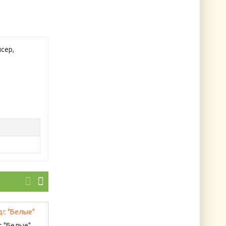
сер,
с "Белые"
If the Flip Flop Fits