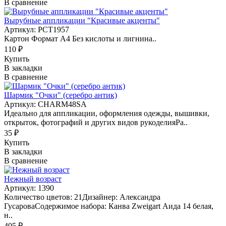
В сравнение
Вырубные аппликации "Красивые акценты"
Артикул: PCT1957
Картон Формат А4 Без кислоты и лигнина..
110 ₽
Купить
В закладки
В сравнение
Шармик "Очки" (серебро антик)
Артикул: CHARM48SA
Идеально для аппликации, оформления одежды, вышивки,
открыток, фотографий и других видов рукоделияРа..
35 ₽
Купить
В закладки
В сравнение
Нежный возраст
Артикул: 1390
Количество цветов: 21Дизайнер: Александра
ГусароваСодержимое набора: Канва Zweigart Аида 14 белая,
н..
405 ₽