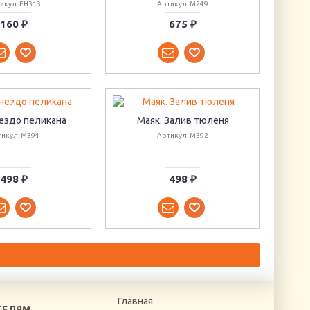
икул: EH313
Артикул: M249
160 ₽
675 ₽
нездо пеликана
Маяк. Залив тюленя
тикул: M394
Артикул: M392
498 ₽
498 ₽
Главная
ТЕЛЯМ