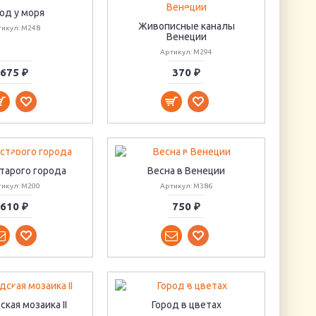
од у моря
Живописные каналы
тикул: M248
Венеции
Артикул: M294
675 ₽
370 ₽
тарого города
Весна в Венеции
тикул: M200
Артикул: M386
610 ₽
750 ₽
кая мозаика II
Город в цветах