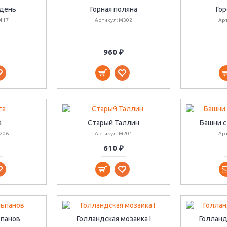
день
Горная поляна
Гор
417
Артикул: M302
Ар
960 ₽
а
Старый Таллин
Башни с
206
Артикул: M201
Ар
610 ₽
панов
Голландская мозаика I
Голландс