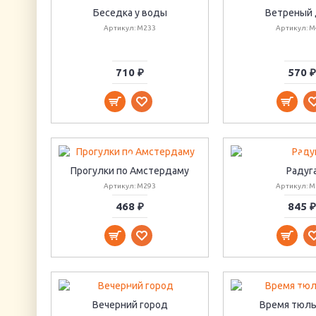
Беседка у воды
Ветреный 
Артикул: M233
Артикул: M
710 ₽
570 ₽
Прогулки по Амстердаму
Радуг
Артикул: M293
Артикул: M
468 ₽
845 ₽
Вечерний город
Время тюль