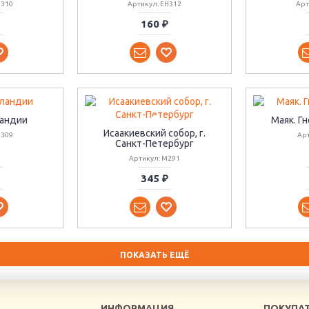
H310
Артикул: EH312
Арт
160 ₽
ландии
Маяк. Г
Исаакиевский собор, г.
H309
Ар
Санкт-Петербург
Артикул: M291
345 ₽
ПОКАЗАТЬ ЕЩЁ
ИНФОРМАЦИЯ
ПОКУПА