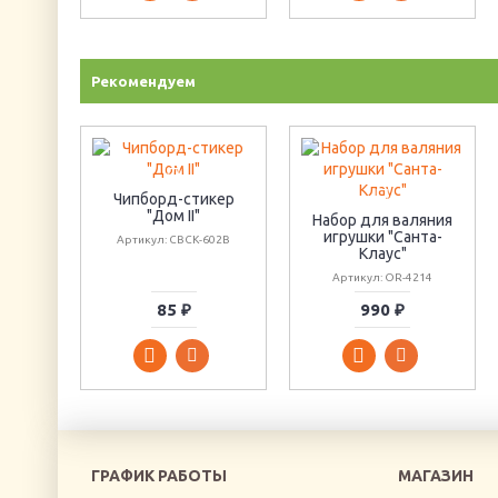
Рекомендуем
Чипборд-стикер
"Дом II"
Набор для валяния
игрушки "Санта-
Артикул: CBCK-602B
Клаус"
Артикул: OR-4214
85 ₽
990 ₽
ГРАФИК РАБОТЫ
МАГАЗИН