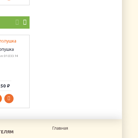
опушка
Фея незабудок
л: 01.033.14
Артикул: Б-581
Салфетка для
декупажа
"Весенняя любовь
Артикул: 21520
50 ₽
1330 ₽
30 ₽
Главная
ТЕЛЯМ