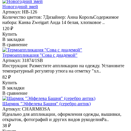
Новогодний змей
Артикул: НВ-126
Количество цветов: 7Дизайнер: Анна КорольСодержимое
набора: Канва Zweigart Аида 14 белая, хлопковое ..
120 ₽
Купить
В закладки
В сравнение
Термоаппликация "Сова с диадемой"
Артикул: 31874/1SB
Инструкция: Разместите аппликацию на одежду. Установите
температурный регулятор утюга на отметку "хл..
82 ₽
Купить
В закладки
В сравнение
Шармик "Эйфелева Башня" (серебро антик)
Артикул: CHARM83SA
Идеально для аппликации, оформления одежды, вышивки,
открыток, фотографий и других видов рукоделияРа..
38 ₽