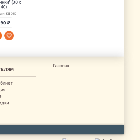
нки" (30 х
40)
ул: КД-080
90 ₽
44 ₽
595 ₽
Главная
ТЕЛЯМ
абинет
ция
е
идки