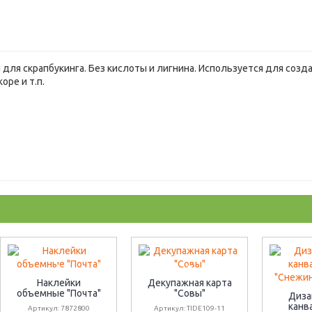
для скрапбукинга. Без кислоты и лигнина. Используется для созд
оре и т.п.
Наклейки
Декупажная карта
объемные "Почта"
"Совы"
Диза
канв
Артикул: 7872800
Артикул: TIDE109-11