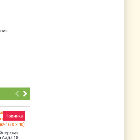
ания
Новинка
DMC-3041
Набор для валяни
Артикул: DMC-117-3041
игрушки. Синички
йнерская
а Аида 18
Артикул: В-84