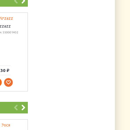
izzazz
л: 550001402
Маркер для дерева
и пористых
поверхностей
(коричневый)
Артикул: MAR210/6
30 ₽
117 ₽