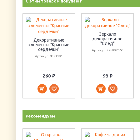
С этим товаром покупают
Зеркало
декоративное
Декоративные
"След"
элементы "Красные
сердечки"
Артикул: KP8002560
Артикул: 8021101
260 ₽
93 ₽
Рекомендуем