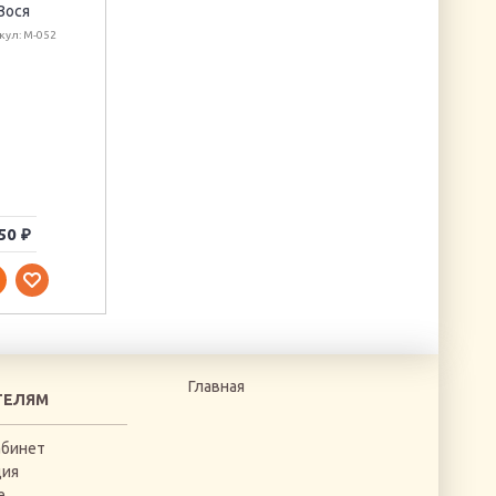
Зося
Ножницы-цапельки
кул: М-052
"Узоры I"
Артикул: B4815.2-1
Пленка для
декупажа
"Новогодний
винтаж" (для
темных
поверхностей)
Артикул: FDD-1762
50 ₽
240 ₽
120 ₽
Главная
ТЕЛЯМ
абинет
ция
е