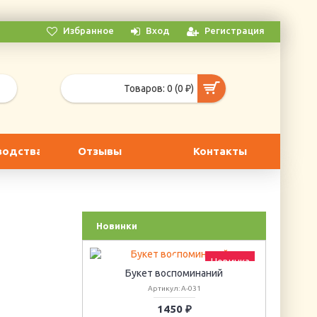
Избранное
Вход
Регистрация
Товаров: 0 (0 ₽)
водства
Отзывы
Контакты
Новинки
Новинка
Новинка
циссов
Букет воспоминаний
Г
6
Артикул: А-031
1450 ₽