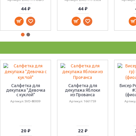
44 ₽
44 ₽
Салфетка для
Салфетка для
Бисер Pr
декупажа "Девочка
декупажа Яблоки
#
с куклой"
из Прованса
(фио
Артикул: SVD-80009
Артикул: 1661759
Артику
20 ₽
22 ₽