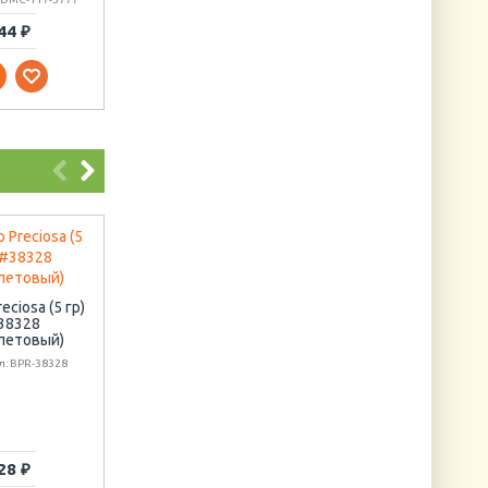
44 ₽
44 ₽
44 ₽
Новинка
Удачный улов
Артикул: НВ-711
eciosa (5 гр)
Декоративные
38328
бумажные цветы
летовый)
"Цвет кофе"
л: BPR-38328
Артикул: QLB017-BR
28 ₽
910 ₽
280 ₽