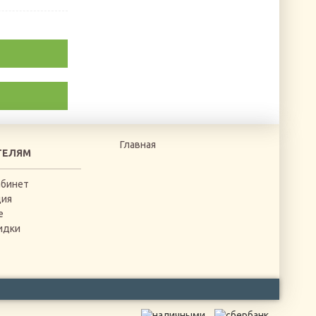
Главная
ТЕЛЯМ
абинет
ция
е
идки