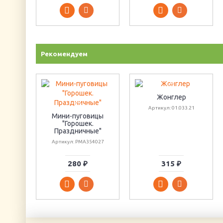
Рекомендуем
Жонглер
Артикул: 01.033.21
Мини-пуговицы
"Горошек.
Праздничные"
Артикул: PMA354027
280 ₽
315 ₽