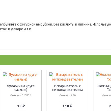
пбукинга с фигурной вырубкой. Без кислоты и лигнина. Использу
ок, в декоре и т.п.
Булавки на круге
Вспарыватель с
Ножниц
(малые)
нитковдевателем
"У
Артикул: 16101B
Артикул: 236
Артику
15 ₽
110 ₽
2