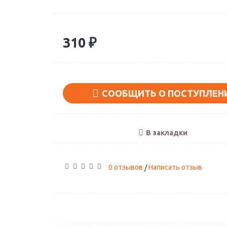
310 ₽
Поклонники нар
Артикул: А-02
СООБЩИТЬ О ПОСТУПЛЕН
1890 ₽
В закладки
0 отзывов
Написать отзыв
/