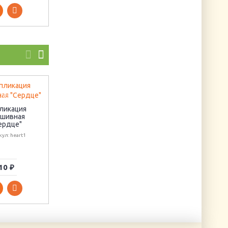
ликация
Бисер Preciosa (5 гр)
шивная
#60150 (голубой)
Декоративные
ердце"
наклейки
Артикул: BPR-60150
"Земляника"
ул: heart1
Артикул: RD-15
10 ₽
28 ₽
50 ₽