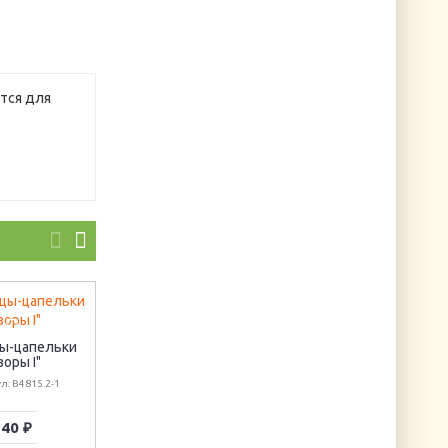
ются для
Шармик "Ключ"
Шармик "Часы"
ы-цапельки
Артикул: CHARM118SA
Артикул: CHARMCA2
зоры I"
л: B4815.2-1
40 ₽
58 ₽
40 ₽