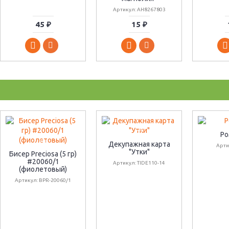
Артикул: AH8267803
45 ₽
15 ₽
Ро
Декупажная карта
Арти
"Утки"
Бисер Preciosa (5 гр)
#20060/1
Артикул: TIDE110-14
(фиолетовый)
Артикул: BPR-20060/1