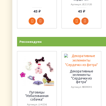
Артикул: JE2.5120
45 ₽
45 ₽
Рекомендуем
Декоративные
эелементы
"Сердечки из
фетра"
Артикул: 8009045
Пуговицы
"Избалованная
собачка"
Артикул: JJ-4236