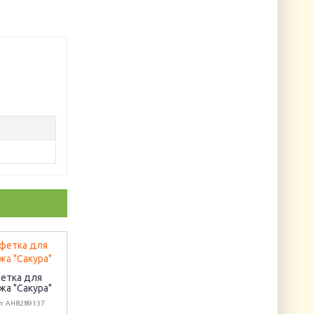
етка для
жа "Сакура"
л: AH8289137