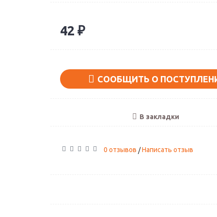
42 ₽
Поклонники нар
СООБЩИТЬ О ПОСТУПЛЕН
Артикул: А-02
1890 ₽
В закладки
0 отзывов
Написать отзыв
/