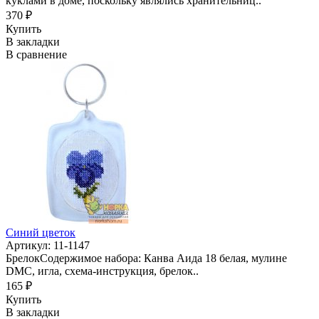
куклами в доме, поскольку являлись хранительниц..
370 ₽
Купить
В закладки
В сравнение
Синий цветок
Артикул: 11-1147
БрелокСодержимое набора: Канва Аида 18 белая, мулине
DMC, игла, схема-инструкция, брелок..
165 ₽
Купить
В закладки