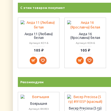
С этим товаром покупают
Аида 11 (Любава)
Аида 16
белая
(Ярославна) белая
Артикул: КО1-Б
Артикул: КО4-Б
105 ₽
105 ₽
Рекомендуем
Боярышня
Бисер Preciosa (5 гр)
Артикул: ВХ-903