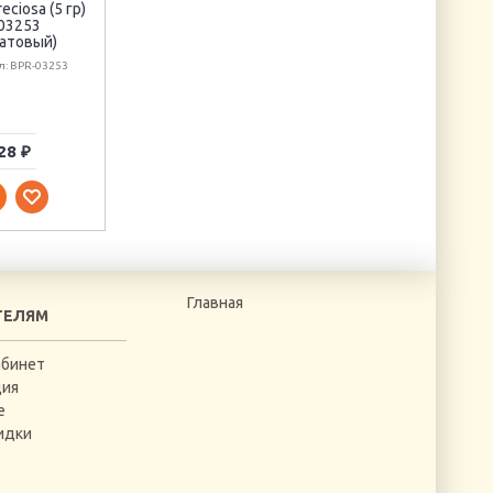
пророка Даниила
сахарницей
eciosa (5 гр)
03253
Артикул: Б-1167
Артикул: B007
латовый)
л: BPR-03253
28 ₽
605 ₽
94 ₽
Главная
ТЕЛЯМ
абинет
ция
е
идки