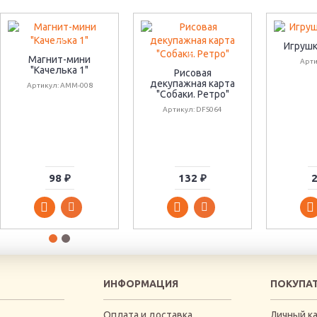
Игрушк
Магнит-мини
Арти
"Качелька 1"
Рисовая
декупажная карта
Артикул: АММ-008
"Собаки. Ретро"
Артикул: DFS064
98 ₽
132 ₽
2
ИНФОРМАЦИЯ
ПОКУПА
Оплата и доставка
Личный к