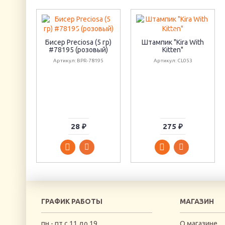
Бисер Preciosa (5 гр)
Штампик "Kira With
#78195 (розовый)
Kitten"
Артикул: BPR-78195
Артикул: CL053
28 ₽
275 ₽
ГРАФИК РАБОТЫ
МАГАЗИН
пн - пт с 11 до 19
О магазине