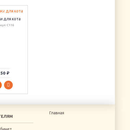
и для кота
Игольница
Фигурка из картон
кул: C116
"Мешочек III"
"Сердце" (красная
Артикул: VT-65
Артикул: KP1619920
50 ₽
230 ₽
123 ₽
Главная
ТЕЛЯМ
абинет