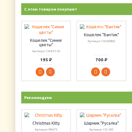
С этим товаром покупают
Кошелек "Бантик"
Кошелек "Синие
Артикул: CH-00850
цветы"
Артикул: CH-05116
195 ₽
700 ₽
Рекомендуем
Christmas Kitty
Шармик "Русалка"
Артикул: 99673
Артикул: CA-100