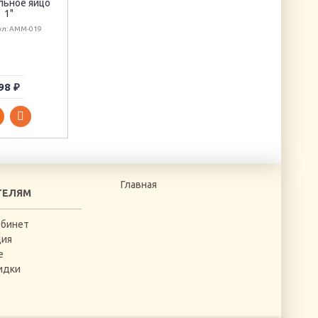
льное яйцо
Декупажная карта
1"
А4 3D "Снеговик с
елкой"
ул: АММ-019
Артикул: dk220-A4
98 ₽
72 ₽
856 ₽
Главная
ТЕЛЯМ
абинет
ция
е
идки