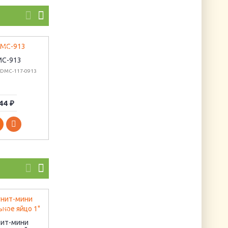
C-913
DMC-827
DMC-208
 DMC-117-0913
Артикул: DMC-117-0827
Артикул: DMC-117-0208
44 ₽
44 ₽
44 ₽
Подушка "Голуби"
ит-мини
Артикул: РТ-138