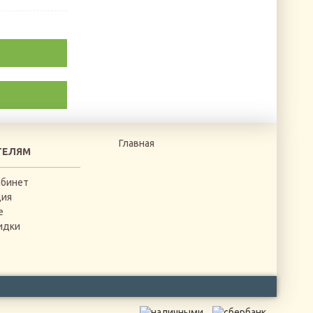
Главная
ТЕЛЯМ
абинет
ция
е
идки