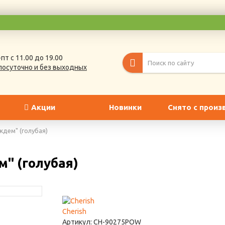
пт с 11.00 до 19.00
лосуточно и без выходных
Акции
Новинки
Снято с произ
дем" (голубая)
" (голубая)
Cherish
Артикул:
CH-90275POW