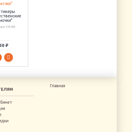
Фея
Артикул: РТ-0011
стикеры
Подставка
ественские
«Цветочная» под
мочки"
яйца
кул: CO-06
Артикул: О-012
50 ₽
870 ₽
800 ₽
Главная
ТЕЛЯМ
абинет
ция
е
идки