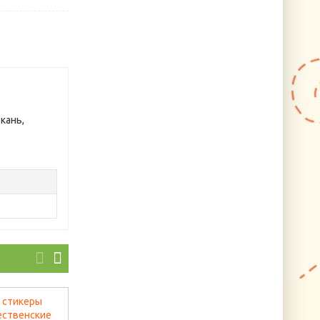
кань,
Новинк