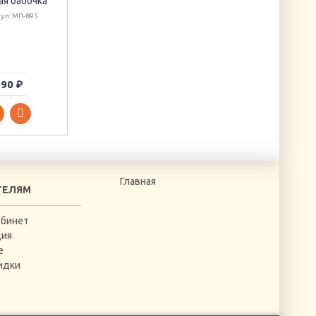
ая бабочка
Две синицы
Мини-икона
ул: МП-895
Артикул: 03.010.10
"Святой Андрей"
Артикул: AAM-002
90 ₽
855 ₽
550 ₽
Главная
ТЕЛЯМ
абинет
ция
е
идки