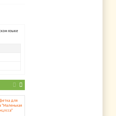
сском языке
Букет земляники
Декоративные
Артикул: B2267