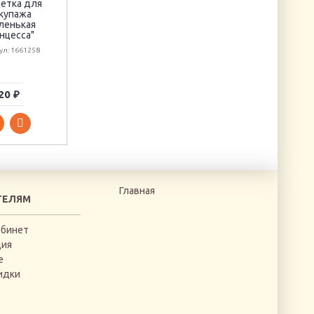
цветы "Розовые"
етка для
купажа
Артикул: 6529793
ленькая
нцесса"
ул: 1661258
20 ₽
210 ₽
1350 ₽
Главная
ТЕЛЯМ
абинет
ция
е
идки