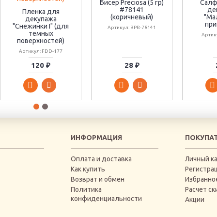
Бисер Preciosa (5 гр)
Салф
#78141
де
Пленка для
(коричневый)
"Ма
декупажа
при
"Снежинки I" (для
Артикул: BPR-78141
темных
Артик
поверхностей)
Артикул: FDD-177
120 ₽
28 ₽
ИНФОРМАЦИЯ
ПОКУПА
Оплата и доставка
Личный к
Как купить
Регистра
Возврат и обмен
Избранно
Политика
Расчет ск
конфиденциальности
Акции