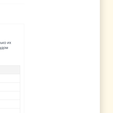
ько их
чудом