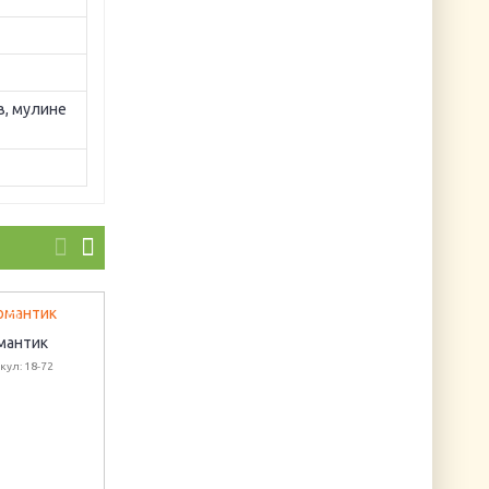
ов, мулине
мантик
Декупажная карта
Форма из фельта
кул: 18-72
А4 3D "Лебеди"
"Бордовая бабочка
Артикул: DK4080
Артикул: FTD-72