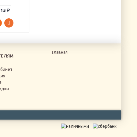
15 ₽
72 ₽
42 ₽
Главная
ТЕЛЯМ
абинет
ция
е
идки