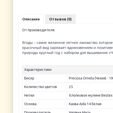
Описание
Отзывов (0)
От производителя:
Ягоды – самое желанное летнее лакомство, которо
красочный вид заряжает вдохновением и позитивн
природы круглый год с набором для вышивания «Че
Характеристики
Бисер
Preciosa Ornela (Чехия) - 1
Количество цветов
25
Нитки
Хлопковое мулине Bestex
Основа
Канва Aida 14 белая
Производитель
Чарiвна Мить