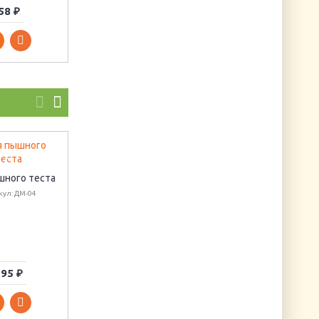
58 ₽
40 ₽
38 ₽
DMC-3750
шного теста
Артикул: DMC-117-3750
Салфетка для
кул: ДМ-04
декупажа "Ангел
Рафаеля"
Артикул: SLOG002801
95 ₽
44 ₽
15 ₽