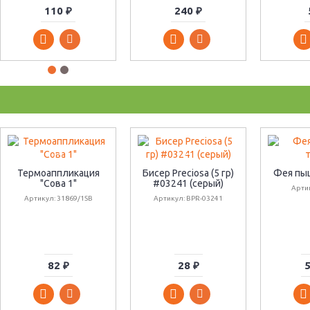
110 ₽
240 ₽
Термоаппликация
Бисер Preciosa (5 гр)
Фея пы
"Сова 1"
#03241 (серый)
Арти
Артикул: 31869/1SB
Артикул: BPR-03241
82 ₽
28 ₽
5