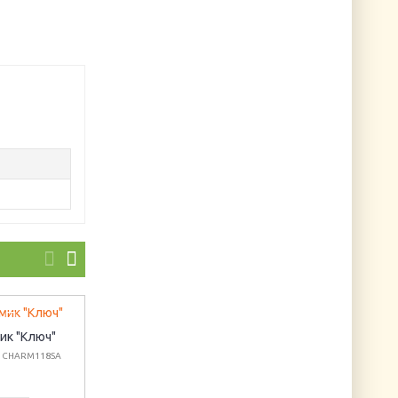
ик "Ключ"
Шармик "Часы"
Шармик "Биг Бен"
: CHARM118SA
Артикул: CHARMCA2
(антик)
Артикул: CHARM82A