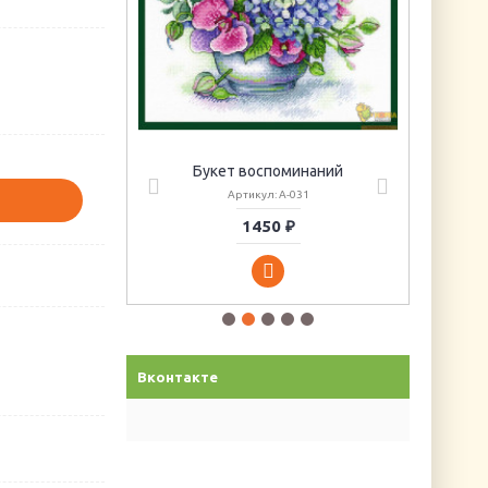
циссов
Букет воспоминаний
6
Артикул: А-031
1450 ₽
Вконтакте