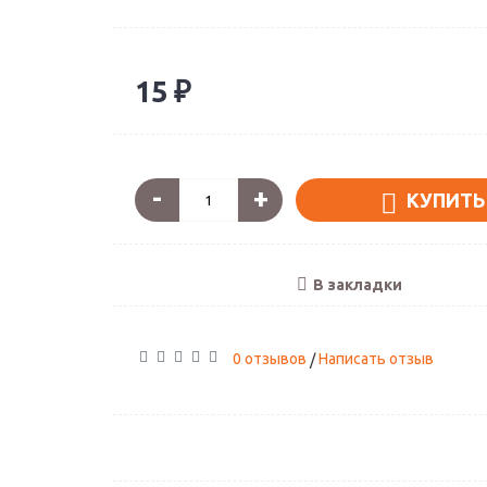
15 ₽
Поклонники нар
-
+
Артикул: А-02
КУПИТЬ
1890 ₽
В закладки
0 отзывов
Написать отзыв
/