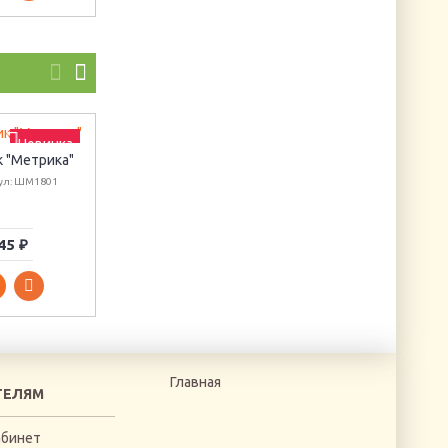
Новинка
 "Метрика"
Осень наступает
Декупажная карта
ул: ШМ1801
Артикул: МК КС-024
А4 3D "Русалка II"
Артикул: DK4065
45 ₽
72 ₽
450 ₽
Главная
ТЕЛЯМ
абинет