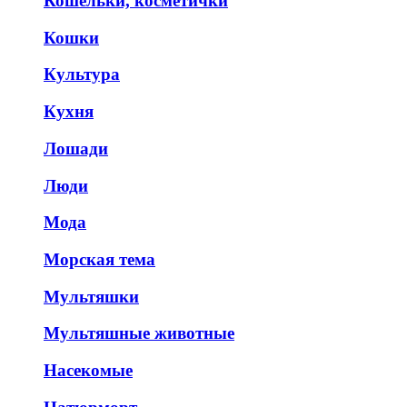
Кошельки, косметички
Кошки
Культура
Кухня
Лошади
Люди
Мода
Морская тема
Мультяшки
Мультяшные животные
Насекомые