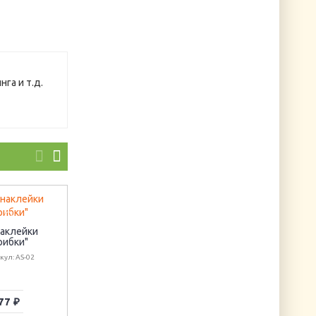
га и т.д.
наклейки
рибки"
Бумага для
Украшение из
скрапбукинга
фетра "Грибочек"
кул: AS-02
"Старинные часы"
(коричневый)
Артикул: SBB097
Артикул: HQC-16-4094-
77 ₽
50 ₽
38 ₽