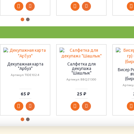
Декупажная карта
Салфетка для
"Арбуз"
декупажа
Бисер Pr
"Шашлык"
#
Артикул: TIDE102-4
(би
Артикул: BBQ21300
Артику
65 ₽
25 ₽