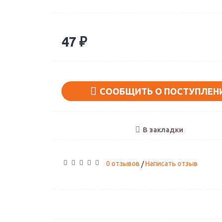
47 ₽
Поклонники нар
Артикул: А-02
СООБЩИТЬ О ПОСТУПЛЕН
1890 ₽
В закладки
0 отзывов
Написать отзыв
/