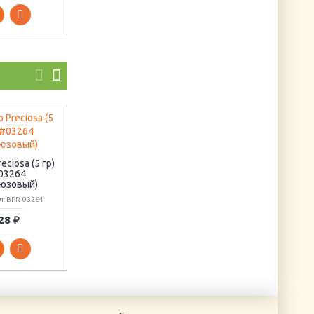
Магнит "Знак
Бисер Preciosa (5 гр
зодиака - Овен"
#57120 (зеленый)
eciosa (5 гр)
03264
Артикул: АМА-101
Артикул: BPR-57120
рюзовый)
л: BPR-03264
28 ₽
205 ₽
28 ₽