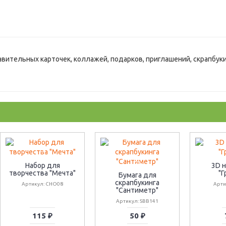
ительных карточек, коллажей, подарков, приглашений, скрапбукин
Набор для
3D 
творчества "Мечта"
"Г
Бумага для
скрапбукинга
Артикул: CHO08
Арти
"Сантиметр"
Артикул: SBB141
115 ₽
50 ₽