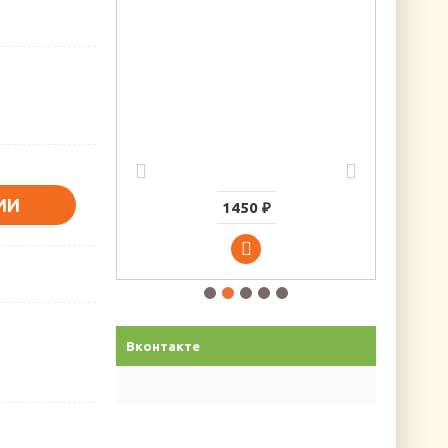
циссов
6
ИИ
1450 ₽
Вконтакте