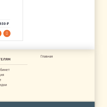
"Стрекозы"
Артикул: OR-6246
Артикул: ANT816201
350 ₽
192 ₽
435 ₽
Главная
ТЕЛЯМ
абинет
ция
е
идки