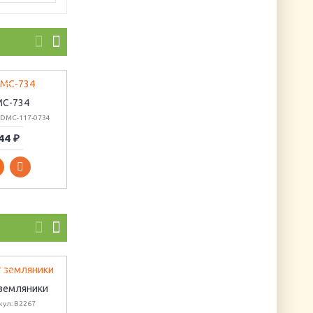
C-734
DMC-3046
DMC-3712
 DMC-117-0734
Артикул: DMC-117-3046
Артикул: DMC-117-3712
44 ₽
44 ₽
44 ₽
 земляники
Объемные
Утенок с бабочко
кул: B2267
наклейки
(с рамкой)