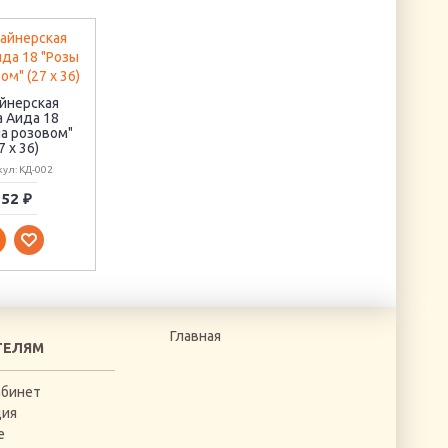
Бисер Preciosa (5 гр)
Магнит "Знак
#97120 (красный)
зодиака - Весы"
йнерская
а Аида 18
Артикул: BPR-97120
Артикул: АМА-107
на розовом"
7 х 36)
ул: КД-002
52 ₽
28 ₽
205 ₽
Главная
ТЕЛЯМ
абинет
ция
е