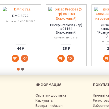
DMC-3722
Артикул: DMC-117-3722
Бисер Preciosa (5 гр)
Диза
#01164
канв
(бирюзовый)
"Розы 
(2
Артикул: BPR-01164
Артик
44 ₽
28 ₽
2
ИНФОРМАЦИЯ
ПОКУПА
Оплата и доставка
Личный к
Как купить
Регистра
Возврат и обмен
Избранно