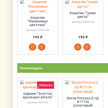
Кошелек "Синие
цветы"
Кошелек
"Малиновые
Артикул: CH-05116
цветочки"
Артикул: CH-05126
195 ₽
195 ₽
Рекомендуем
Новинка
Шармик "Золотое
крылышко ангела"
Бисер Preciosa (5 гр)
#17156
Артикул: К2312А
(салатовый)