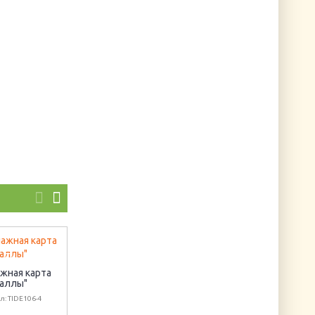
жная карта
Открытка "С днем
Гороскоп.
Каллы"
знаний 2"
Козерожка
л: TIDE106-4
Артикул: АО-092
Артикул: B059