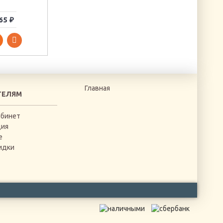
65 ₽
280 ₽
65 ₽
Главная
ТЕЛЯМ
абинет
ция
е
идки