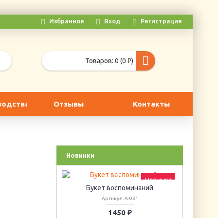
Избранное
Вход
Регистрация
Товаров: 0 (0 ₽)
водства
Отзывы
Контакты
Новинки
Новинка
Новинка
циссов
Букет воспоминаний
Г
6
Артикул: А-031
1450 ₽